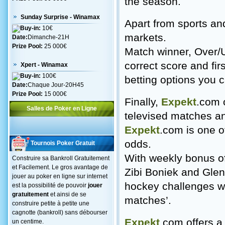
the season.
Sunday Surprise - Winamax
Apart from sports a
Buy-in:
10€
markets.
Date:
Dimanche-21H
Prize Pool:
25 000€
Match winner, Over/U
correct score and fir
Xpert - Winamax
Buy-in:
100€
betting options you c
Date:
Chaque Jour-20H45
Prize Pool:
15 000€
Finally,
Expekt
.com o
Salles de Poker en Ligne
televised matches a
Expekt
.com is one o
odds.
Tournois Poker Gratuit
With weekly bonus off
Construire sa Bankroll Gratuitement
et Facilement. Le gros avantage de
Zibi Boniek and Glen
jouer au poker en ligne sur internet
hockey challenges wit
est la possibilité de pouvoir
jouer
gratuitement
et ainsi de se
matches’.
construire petite à petite une
cagnotte (bankroll) sans débourser
Expekt
.com offers a
un centime.