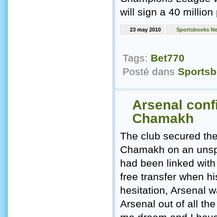
will sign a 40 millio
23 may 2010
Sportsbooks N
Tags:
Bet770
Posté dans
Sports
Arsenal conf
Chamakh
The club secured the
Chamakh on an unspe
had been linked with
free transfer when h
hesitation, Arsenal 
Arsenal out of all th