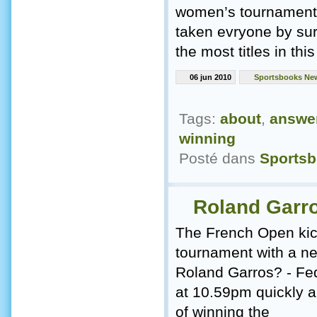
women’s tournament 
taken evryone by sur
the most titles in th
06 jun 2010
Sportsbooks Ne
Tags:
about
,
answe
winning
Posté dans
Sports
Roland Garro
The French Open kick
tournament with a n
Roland Garros? - Fed
at 10.59pm quickly a
of winning the